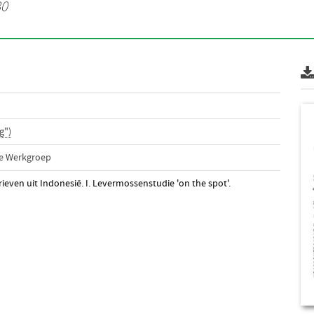
30
g")
he Werkgroep
brieven uit Indonesië. I. Levermossenstudie 'on the spot'.