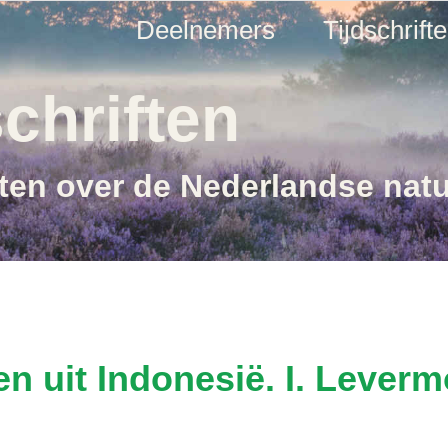
Deelnemers
Tijdschrift
chriften
ften over de Nederlandse nat
n uit Indonesië. I. Lever