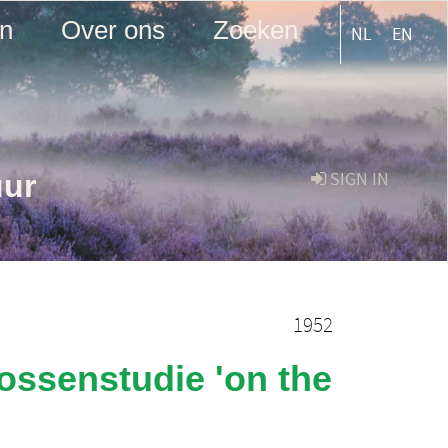
en
Over ons
Zoeken
NL
EN
uur
SIGN IN
1952
mossenstudie 'on the