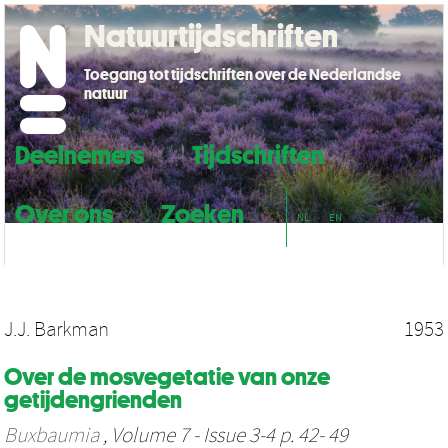
Natuurtijdschriften
Toegang tot tijdschriften over de Nederlandse
natuur
Deelnemers
Tijdschriften
Over ons
Zoeken
NL
EN
J.J. Barkman
1953
Over de mosvegetatie van onze
getijdengrienden
Buxbaumia
, Volume 7 - Issue 3-4 p. 42- 49