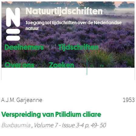
Natuurtijdschriften
Toegang tot tijdschriften over de Nederlandse
natuur
Deelnemers
Tijdschriften
Over ons
Zoeken
NL
EN
A.J.M. Garjeanne
1953
Verspreiding van Ptilidium ciliare
Buxbaumia
, Volume 7 - Issue 3-4 p. 49- 50