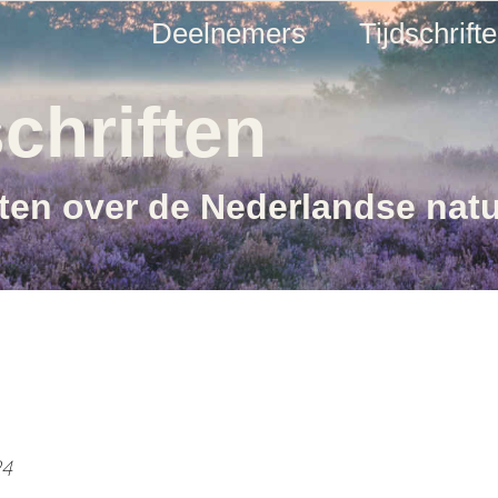
Deelnemers
Tijdschrift
chriften
ften over de Nederlandse nat
24