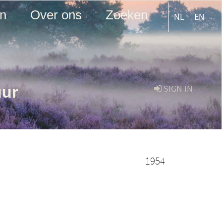
en
Over ons
Zoeken
NL
EN
uur
SIGN IN
1954