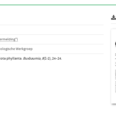
ermelding")
nologische Werkgroep
Ulota phyllanta.
Buxbaumia
,
8
(1-2), 24–24.