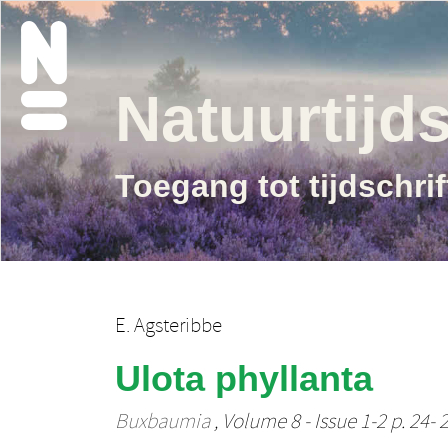
Natuurtijds
Toegang tot tijdschri
E. Agsteribbe
Ulota phyllanta
Buxbaumia
, Volume 8 - Issue 1-2 p. 24- 