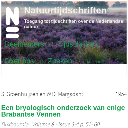
Natuurtijdschriften
Toegang tot tijdschriften over de Nederlandse
natuur
Deelnemers
Tijdschriften
Over ons
Zoeken
NL
EN
S. Groenhuijzen
en
W.D. Margadant
1954
Een bryologisch onderzoek van enige
Brabantse Vennen
Buxbaumia
, Volume 8 - Issue 3-4 p. 51- 60