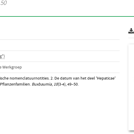
 50
g")
he Werkgroep
ische nomenclatuurnotities. 2. De datum van het deel 'Hepaticae'
 Pflanzenfamilien.
Buxbaumia
,
10
(3-4), 49–50.