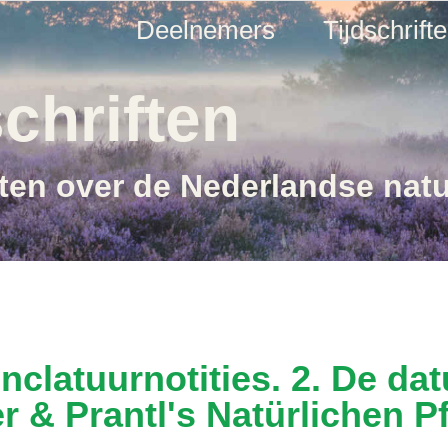
Deelnemers
Tijdschrift
chriften
ften over de Nederlandse nat
clatuurnotities. 2. De dat
er & Prantl's Natürlichen P