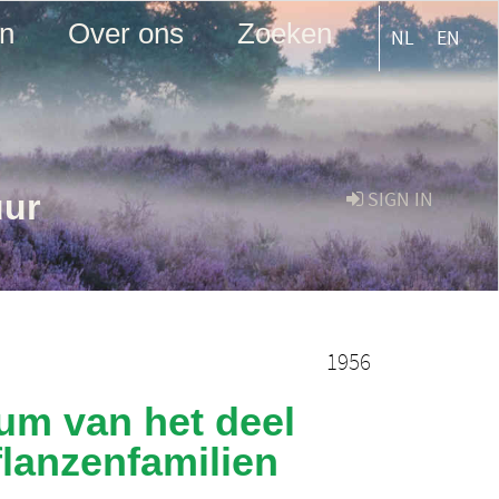
en
Over ons
Zoeken
NL
EN
uur
SIGN IN
1956
um van het deel
flanzenfamilien