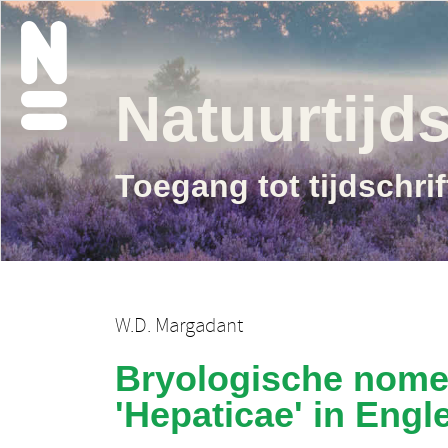
Natuurtijds
Toegang tot tijdschri
W.D. Margadant
Bryologische nomen
'Hepaticae' in Engl