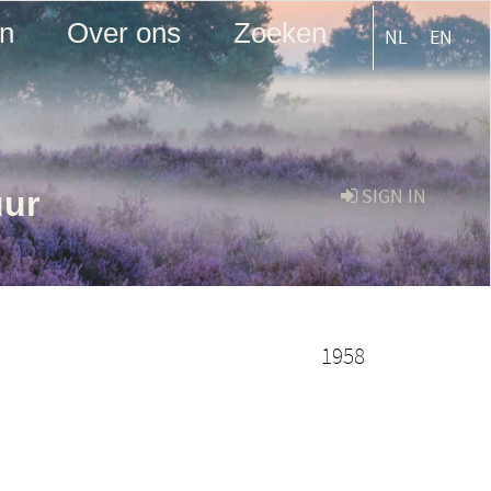
en
Over ons
Zoeken
NL
EN
uur
SIGN IN
1958