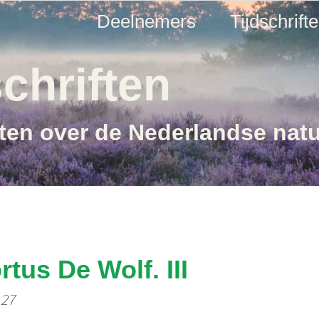
Deelnemers
Tijdschrift
chriften
ften over de Nederlandse nat
tus De Wolf. III
 27