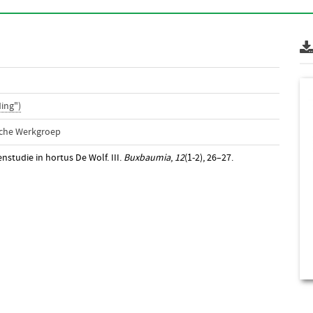
ing")
sche Werkgroep
nstudie in hortus De Wolf. III.
Buxbaumia
,
12
(1-2), 26–27.