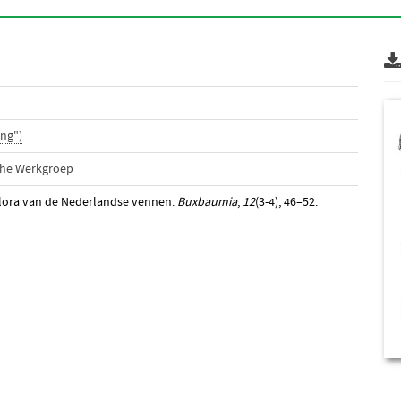
ng")
che Werkgroep
sflora van de Nederlandse vennen.
Buxbaumia
,
12
(3-4), 46–52.