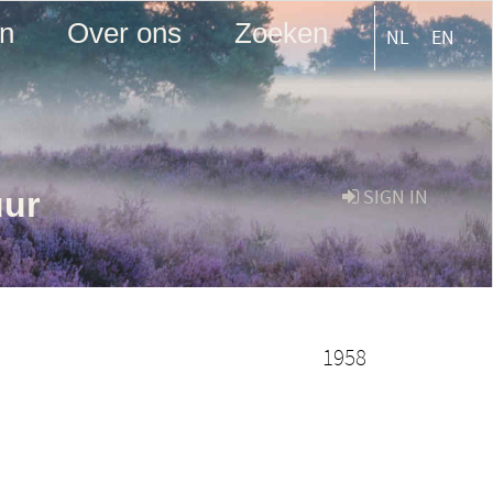
en
Over ons
Zoeken
NL
EN
uur
SIGN IN
1958
n