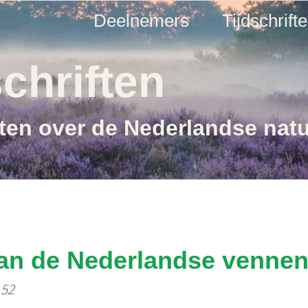
Deelnemers
Tijdschrift
chriften
ften over de Nederlandse nat
van de Nederlandse venne
 52