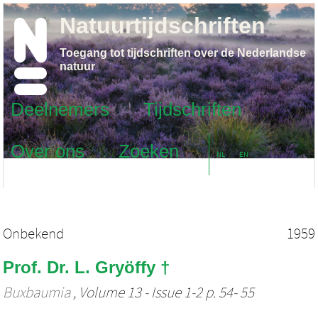
Natuurtijdschriften
Toegang tot tijdschriften over de Nederlandse
natuur
Deelnemers
Tijdschriften
Over ons
Zoeken
NL
EN
Onbekend
1959
Prof. Dr. L. Gryöffy †
Buxbaumia
, Volume 13 - Issue 1-2 p. 54- 55