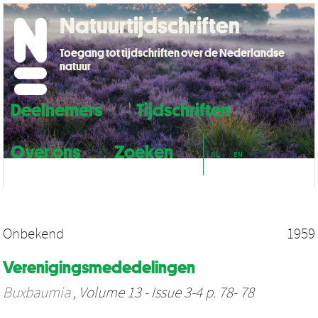
Natuurtijdschriften
Toegang tot tijdschriften over de Nederlandse
natuur
Deelnemers
Tijdschriften
Over ons
Zoeken
NL
EN
Onbekend
1959
Verenigingsmededelingen
Buxbaumia
, Volume 13 - Issue 3-4 p. 78- 78