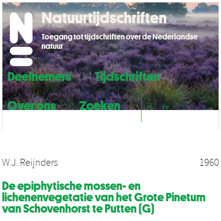
Natuurtijdschriften
Toegang tot tijdschriften over de Nederlandse
natuur
Deelnemers
Tijdschriften
Over ons
Zoeken
NL
EN
W.J. Reijnders
1960
De epiphytische mossen- en
lichenenvegetatie van het Grote Pinetum
van Schovenhorst te Putten (G)