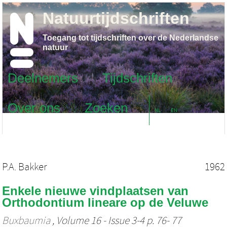
Natuurtijdschriften
Toegang tot tijdschriften over de Nederlandse
natuur
Deelnemers
Tijdschriften
Over ons
Zoeken
NL
EN
P.A. Bakker
1962
Enkele nieuwe vindplaatsen van
Orthodontium lineare op de Veluwe
Buxbaumia
, Volume 16 - Issue 3-4 p. 76- 77