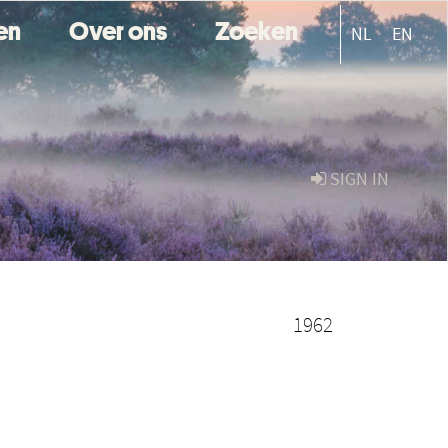
ten
Over ons
Zoeken
NL
EN
SIGN IN
1962