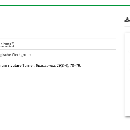
elding")
ogische Werkgroep
chum rivulare Turner.
Buxbaumia
,
16
(3-4), 78–79.