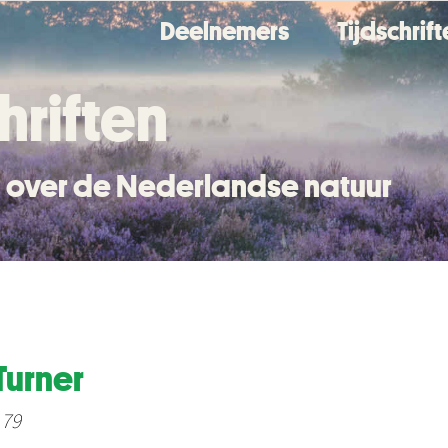
Deelnemers
Tijdschrif
hriften
en over de Nederlandse natuur
Turner
 79