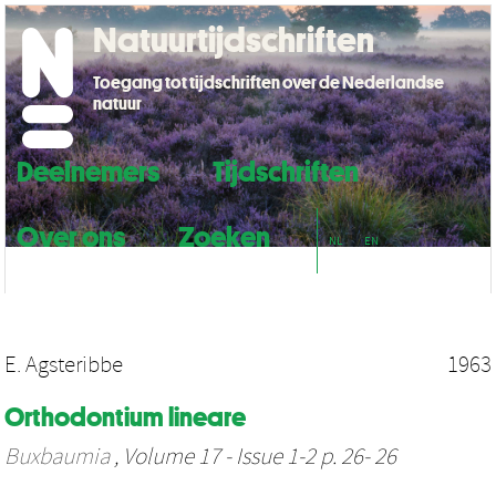
Natuurtijdschriften
Toegang tot tijdschriften over de Nederlandse
natuur
Deelnemers
Tijdschriften
Over ons
Zoeken
NL
EN
E. Agsteribbe
1963
Orthodontium lineare
Buxbaumia
, Volume 17 - Issue 1-2 p. 26- 26