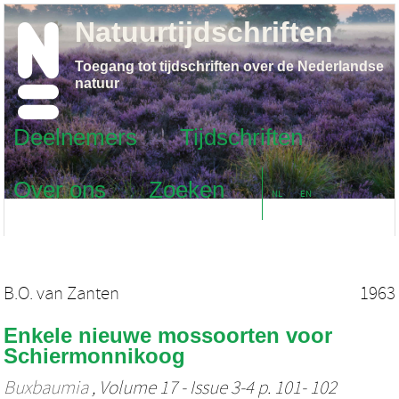
Natuurtijdschriften
Toegang tot tijdschriften over de Nederlandse
natuur
Deelnemers
Tijdschriften
Over ons
Zoeken
NL
EN
B.O. van Zanten
1963
Enkele nieuwe mossoorten voor
Schiermonnikoog
Buxbaumia
, Volume 17 - Issue 3-4 p. 101- 102