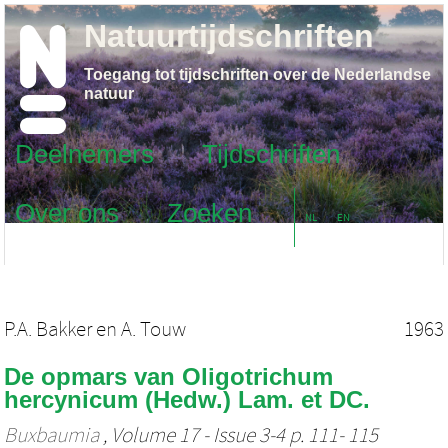
Natuurtijdschriften
Toegang tot tijdschriften over de Nederlandse
natuur
Deelnemers
Tijdschriften
Over ons
Zoeken
NL
EN
P.A. Bakker
en
A. Touw
1963
De opmars van Oligotrichum
hercynicum (Hedw.) Lam. et DC.
Buxbaumia
, Volume 17 - Issue 3-4 p. 111- 115