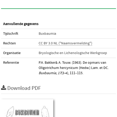
Aanvullende gegevens
Tijdschrift
Buxbaumia
Rechten
CC BY 3.0 NL ("Naamsvermelding")
Organisatie
Bryologische en Lichenologische Werkgroep
Referentie
P.A. Bakker& A. Touw. (1963). De opmars van
Oligotrichum hercynicum (Hedw.) Lam. et DC.
Buxbaumia
,
17
(3-4), 111–115.
Download PDF