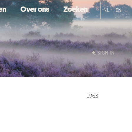
ten
Over ons
Zoeken
NL
EN
SIGN IN
1963