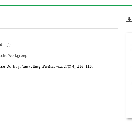
ding")
ische Werkgroep
naar Durbuy. Aanvulling.
Buxbaumia
,
17
(3-4), 116–116.