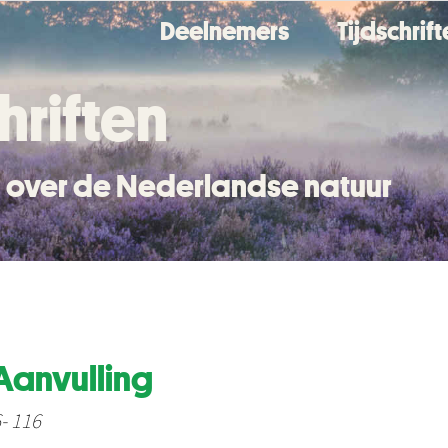
Deelnemers
Tijdschrif
hriften
en over de Nederlandse natuur
 Aanvulling
6- 116