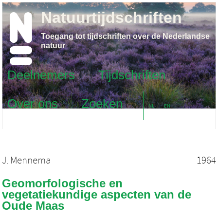
Natuurtijdschriften
Toegang tot tijdschriften over de Nederlandse
natuur
Deelnemers
Tijdschriften
Over ons
Zoeken
NL
EN
J. Mennema
1964
Geomorfologische en
vegetatiekundige aspecten van de
Oude Maas