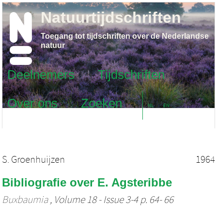
Natuurtijdschriften
Toegang tot tijdschriften over de Nederlandse
natuur
Deelnemers
Tijdschriften
Over ons
Zoeken
NL
EN
S. Groenhuijzen
1964
Bibliografie over E. Agsteribbe
Buxbaumia
, Volume 18 - Issue 3-4 p. 64- 66