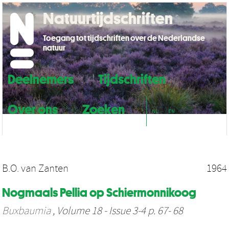
Natuurtijdschriften
Toegang tot tijdschriften over de Nederlandse
natuur
Deelnemers
Tijdschriften
Over ons
Zoeken
NL
EN
B.O. van Zanten
1964
Nogmaals Pellia op Schiermonnikoog
Buxbaumia
, Volume 18 - Issue 3-4 p. 67- 68