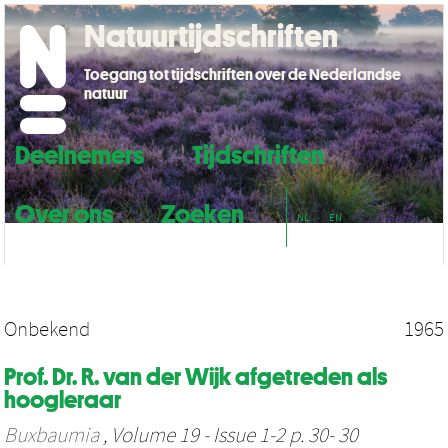
Natuurtijdschriften
Toegang tot tijdschriften over de Nederlandse
natuur
Deelnemers
Tijdschriften
Over ons
Zoeken
NL
EN
Onbekend
1965
Prof. Dr. R. van der Wijk afgetreden als
hoogleraar
Buxbaumia
, Volume 19 - Issue 1-2 p. 30- 30