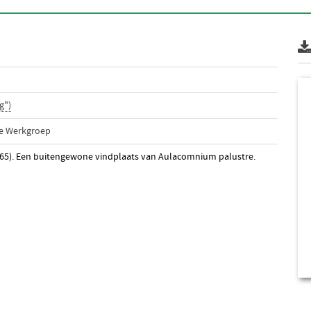
g")
he Werkgroep
965). Een buitengewone vindplaats van Aulacomnium palustre.