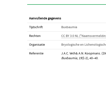
Aanvullende gegevens
Tijdschrift
Buxbaumia
Rechten
CC BY 3.0 NL ("Naamsvermeldin
Organisatie
Bryologische en Lichenologisc
Referentie
J.A.C. Veth& A.N. Koopmans. (1
Buxbaumia
,
19
(1-2), 40–40.