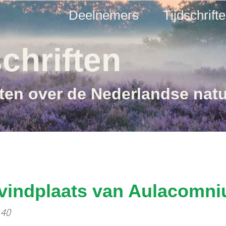
Deelnemers
Tijdschrift
chriften
ften over de Nederlandse nat
vindplaats van Aulacomni
 40