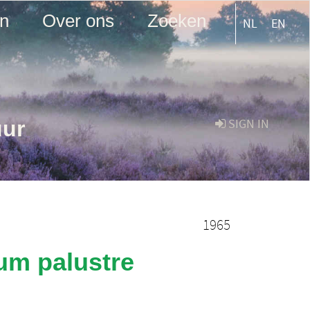
en
Over ons
Zoeken
NL
EN
uur
SIGN IN
1965
um palustre