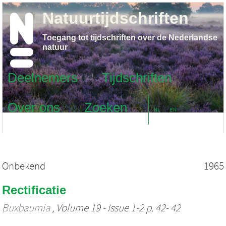
Natuurtijdschriften
Toegang tot tijdschriften over de Nederlandse
natuur
Deelnemers
Tijdschriften
Over ons
Zoeken
NL
EN
Onbekend
1965
Rectificatie
Buxbaumia
, Volume 19 - Issue 1-2 p. 42- 42