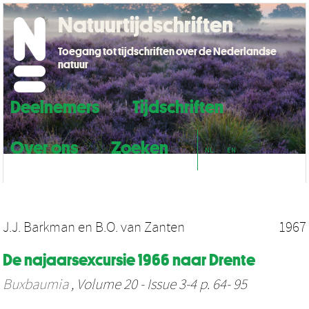
Natuurtijdschriften
Toegang tot tijdschriften over de Nederlandse
natuur
Deelnemers
Tijdschriften
Over ons
Zoeken
NL
EN
J.J. Barkman
en
B.O. van Zanten
1967
De najaarsexcursie 1966 naar Drente
Buxbaumia
, Volume 20 - Issue 3-4 p. 64- 95