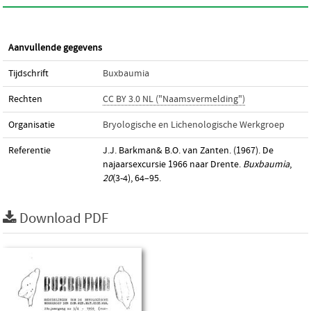
Aanvullende gegevens
Tijdschrift
Buxbaumia
Rechten
CC BY 3.0 NL ("Naamsvermelding")
Organisatie
Bryologische en Lichenologische Werkgroep
Referentie
J.J. Barkman& B.O. van Zanten. (1967). De
najaarsexcursie 1966 naar Drente.
Buxbaumia
,
20
(3-4), 64–95.
Download PDF