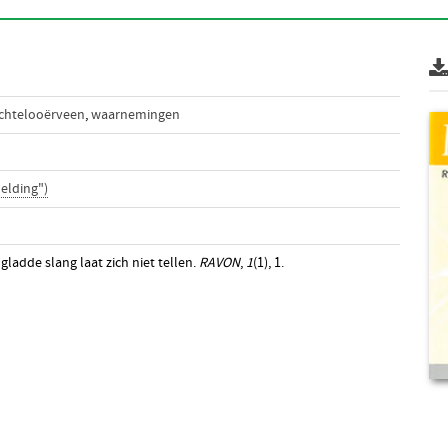
chtelooërveen
,
waarnemingen
elding")
gladde slang laat zich niet tellen.
RAVON
,
1
(1), 1.