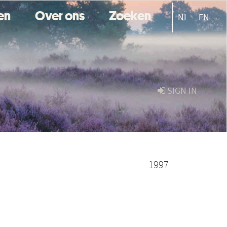
ten
Over ons
Zoeken
NL
EN
SIGN IN
1997