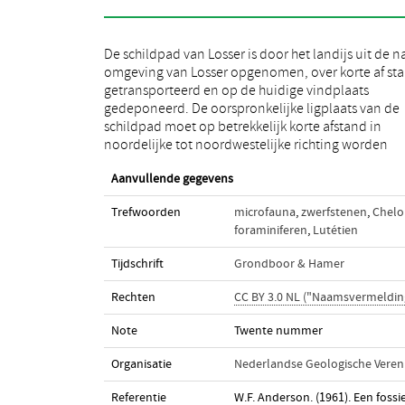
De schildpad van Losser is door het landijs uit de n
gezocht en bevond zich in een kustnabije afzetting
omgeving van Losser opgenomen, over korte af st
glauconitische kalkzandsteen uit het Lutetien (Bov
getransporteerd en op de huidige vindplaats
Eoceen). Voor zover dit uit de enkele bewaard
gedeponeerd. De oorspronkelijke ligplaats van de
gebleven fragmenten is op te maken, vertoont de
schildpad moet op betrekkelijk korte afstand in
schildpad grote gelijkenis met Chelone subcarinata
noordelijke tot noordwestelijke richting worden
Aanvullende gegevens
Trefwoorden
microfauna
,
zwerfstenen
,
Chelo
foraminiferen
,
Lutétien
Tijdschrift
Grondboor & Hamer
Rechten
CC BY 3.0 NL ("Naamsvermeldin
Note
Twente nummer
Organisatie
Nederlandse Geologische Veren
Referentie
W.F. Anderson. (1961). Een fossi