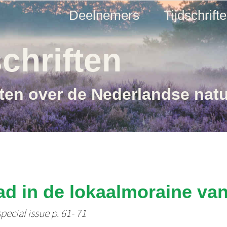
Deelnemers
Tijdschrift
chriften
ften over de Nederlandse nat
pad in de lokaalmoraine va
pecial issue p. 61- 71