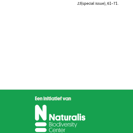
15
(special issue), 61–71.