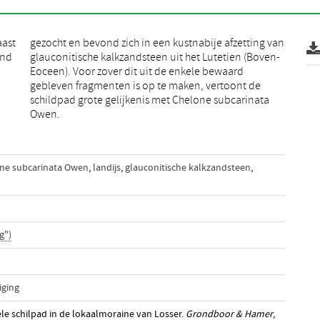
aast
 van
and
en-
Owen.
ne subcarinata Owen
,
landijs
,
glauconitische kalkzandsteen
,
g")
iging
ele schilpad in de lokaalmoraine van Losser.
Grondboor & Hamer
,