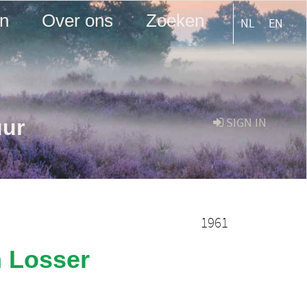
en
Over ons
Zoeken
NL
EN
uur
SIGN IN
1961
n Losser