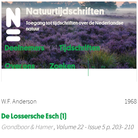
Natuurtijdschriften
Toegang tot tijdschriften over de Nederlandse
natuur
Deelnemers
Tijdschriften
Over ons
Zoeken
NL
EN
W.F. Anderson
1968
De Lossersche Esch (1)
Grondboor & Hamer
, Volume 22 - Issue 5 p. 203- 210