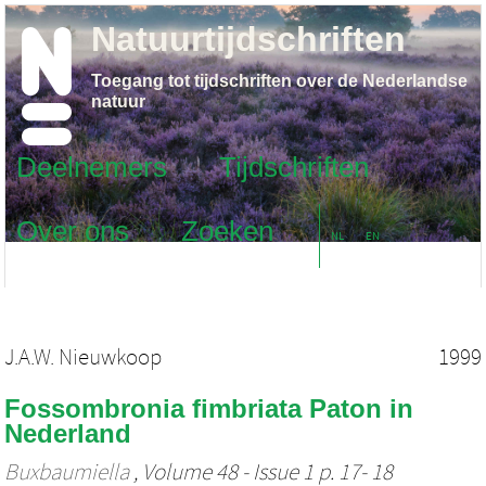
Natuurtijdschriften
Toegang tot tijdschriften over de Nederlandse
natuur
Deelnemers
Tijdschriften
Over ons
Zoeken
NL
EN
J.A.W. Nieuwkoop
1999
Fossombronia fimbriata Paton in
Nederland
Buxbaumiella
, Volume 48 - Issue 1 p. 17- 18