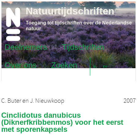
Natuurtijdschriften
Toegang tot tijdschriften over de Nederlandse
natuur
Deelnemers
Tijdschriften
Over ons
Zoeken
NL
EN
C. Buter
en
J. Nieuwkoop
2007
Cinclidotus danubicus
(Diknerfkribbenmos) voor het eerst
met sporenkapsels