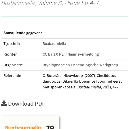
Buxbaumiella
, Volume 79 - Issue 1 p. 4- 7
Aanvullende gegevens
Tijdschrift
Buxbaumiella
Rechten
CC BY 3.0 NL ("Naamsvermelding")
Organisatie
Bryologische en Lichenologische Werkgroep
Referentie
C. Buter& J. Nieuwkoop. (2007). Cinclidotus
danubicus (Diknerfkribbenmos) voor het eerst
met sporenkapsels.
Buxbaumiella
,
79
(1), 4–7.
Download PDF