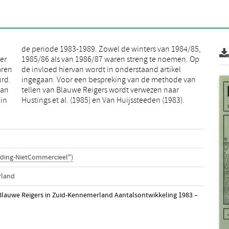
er
Op
aren
ikel
rd.
van
van
aar
 in
Hustings et al. (1985) en Van Huijssteeden (1983).
ding-NietCommercieel")
rland
. Blauwe Reigers in Zuid-Kennemerland Aantalsontwikkeling 1983 –