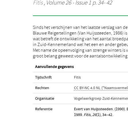
Fitis
, Volume 26 - Issue 1 p. 34- 42
Sinds het verschijnen van het laatste verslag van de
de periode 1983-1989. Zowel de winters van 1984/85,
Blauwe Reigertellingen (Van Huijssteeden, 1986) is 
1985/86 als van 1986/87 waren streng te noemen. 
wat betreft de ontwikkeling van het aantal broedp
de invloed hiervan wordt in onderstaand art
in Zuid-Kennemerland wel het een en ander gebeu
ingegaan. Voor een bespreking van de methode 
Met name de opeenvolging van strenge winters is 
tellen van Blauwe Reigers wordt verwezen n
groot belang geweest voor de aantalsontwikkeling
Aanvullende gegevens
Tijdschrift
Fitis
Rechten
CC BY-NC 4.0 NL ("Naamsvermel
Organisatie
Vogelwerkgroep Zuid-Kenneme
Referentie
Evert van Huijssteeden. (1990)
1989.
Fitis
,
26
(1), 34–42.