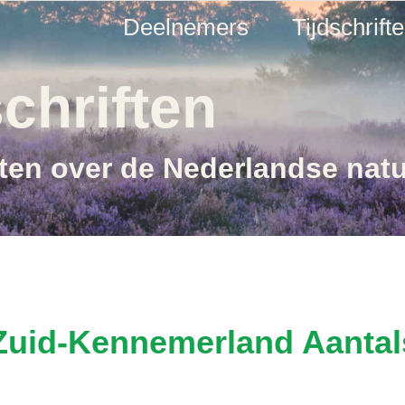
Deelnemers
Tijdschrift
chriften
ften over de Nederlandse nat
Zuid-Kennemerland Aantal