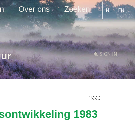
en
Over ons
Zoeken
NL
EN
uur
SIGN IN
1990
sontwikkeling 1983