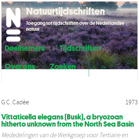
Natuurtijdschriften
Toegang tot tijdschriften over de Nederlandse
natuur
Deelnemers
Tijdschriften
Over ons
Zoeken
NL
EN
G.C. Cadée
1973
Vittaticella elegans (Busk), a bryozoan
hitherto unknown from the North Sea Basin
Mededelingen van de Werkgroep voor Tertiaire en