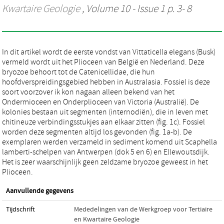
Kwartaire Geologie
, Volume 10 - Issue 1 p. 3- 8
In dit artikel wordt de eerste vondst van Vittaticella elegans (Busk)
vermeld wordt uit het Plioceen van België en Nederland. Deze
bryozoe behoort tot de Catenicellidae, die hun
hoofdverspreidingsgebied hebben in Australasia. Fossiel is deze
soort voorzover ik kon nagaan alleen bekend van het
Ondermioceen en Onderplioceen van Victoria (Australië). De
kolonies bestaan uit segmenten (internodiën), die in leven met
chitineuze verbindingsstukjes aan elkaar zitten (fig. 1c). Fossiel
worden deze segmenten altijd los gevonden (fig. 1a-b). De
exemplaren werden verzameld in sediment komend uit Scaphella
lamberti-schelpen van Antwerpen (dok 5 en 6) en Ellewoutsdijk.
Het is zeer waarschijnlijk geen zeldzame bryozoe geweest in het
Plioceen.
Aanvullende gegevens
Tijdschrift
Mededelingen van de Werkgroep voor Tertiaire
en Kwartaire Geologie