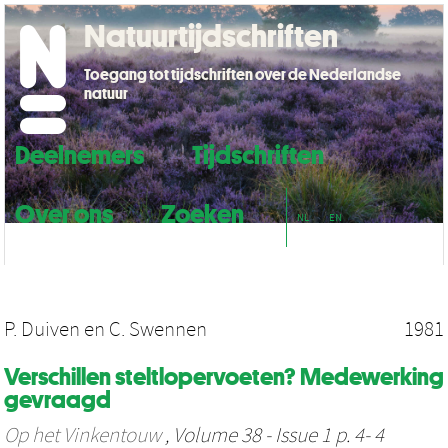
Natuurtijdschriften
Toegang tot tijdschriften over de Nederlandse
natuur
Deelnemers
Tijdschriften
Over ons
Zoeken
NL
EN
P. Duiven
en
C. Swennen
1981
Verschillen steltlopervoeten? Medewerking
gevraagd
Op het Vinkentouw
, Volume 38 - Issue 1 p. 4- 4