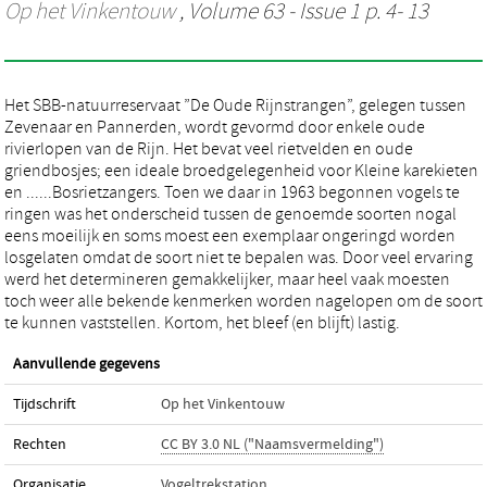
Op het Vinkentouw
, Volume 63 - Issue 1 p. 4- 13
Het SBB-natuurreservaat ”De Oude Rijnstrangen”, gelegen tussen
Zevenaar en Pannerden, wordt gevormd door enkele oude
rivierlopen van de Rijn. Het bevat veel rietvelden en oude
griendbosjes; een ideale broedgelegenheid voor Kleine karekieten
en ......Bosrietzangers. Toen we daar in 1963 begonnen vogels te
ringen was het onderscheid tussen de genoemde soorten nogal
eens moeilijk en soms moest een exemplaar ongeringd worden
losgelaten omdat de soort niet te bepalen was. Door veel ervaring
werd het determineren gemakkelijker, maar heel vaak moesten
toch weer alle bekende kenmerken worden nagelopen om de soort
te kunnen vaststellen. Kortom, het bleef (en blijft) lastig.
Aanvullende gegevens
Tijdschrift
Op het Vinkentouw
Rechten
CC BY 3.0 NL ("Naamsvermelding")
Organisatie
Vogeltrekstation