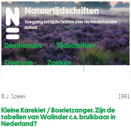
Natuurtijdschriften
Toegang tot tijdschriften over de Nederlandse
natuur
Deelnemers
Tijdschriften
Over ons
Zoeken
NL
EN
B.J. Speek
1991
Kleine Karekiet / Bosrietzanger. Zijn de
tabellen van Walinder c.s. bruikbaar in
Nederland?