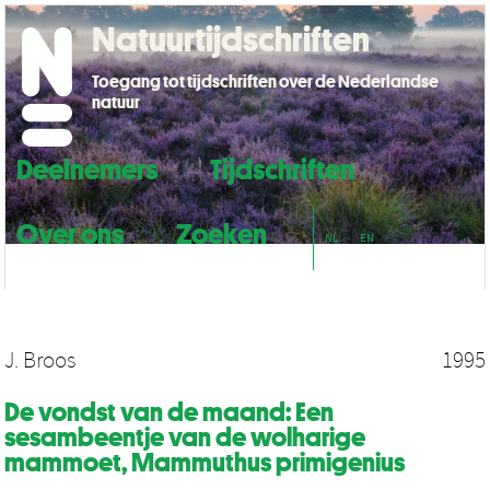
Natuurtijdschriften
Toegang tot tijdschriften over de Nederlandse
natuur
Deelnemers
Tijdschriften
Over ons
Zoeken
NL
EN
J. Broos
1995
De vondst van de maand: Een
sesambeentje van de wolharige
mammoet, Mammuthus primigenius