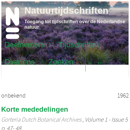
Natuurtijdschriften
Toegang tot tijdschriften over de Nederlandse
natuur
Deelnemers
Tijdschriften
Over ons
Zoeken
NL
EN
onbekend
1962
Korte mededelingen
Gorteria Dutch Botanical Archives
, Volume 1 - Issue 5
p. 47- 48