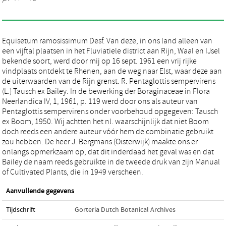
Equisetum ramosissimum Desf. Van deze, in ons land alleen van
een vijftal plaatsen in het Fluviatiele district aan Rijn, Waal en IJsel
bekende soort, werd door mij op 16 sept. 1961 een vrij rijke
vindplaats ontdekt te Rhenen, aan de weg naar Elst, waar deze aan
de uiterwaarden van de Rijn grenst. R. Pentaglottis sempervirens
(L.) Tausch ex Bailey. In de bewerking der Boraginaceae in Flora
Neerlandica IV, 1, 1961, p. 119 werd door ons als auteur van
Pentaglottis sempervirens onder voorbehoud opgegeven: Tausch
ex Boom, 1950. Wij achtten het nl. waarschijnlijk dat niet Boom
doch reeds een andere auteur vóór hem de combinatie gebruikt
zou hebben. De heer J. Bergmans (Oisterwijk) maakte ons er
onlangs opmerkzaam op, dat dit inderdaad het geval was en dat
Bailey de naam reeds gebruikte in de tweede druk van zijn Manual
of Cultivated Plants, die in 1949 verscheen.
Aanvullende gegevens
Tijdschrift
Gorteria Dutch Botanical Archives