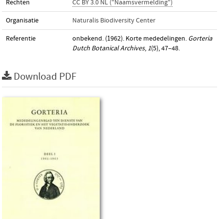
Rechten
CC BY 3.0 NL ("Naamsvermelding")
Organisatie
Naturalis Biodiversity Center
Referentie
onbekend. (1962). Korte mededelingen.
Gorteria
Dutch Botanical Archives
,
1
(5), 47–48.
Download PDF