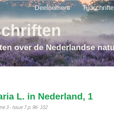
Deelnemers
Tijdschrift
chriften
ften over de Nederlandse nat
ria L. in Nederland, 1
e 3 - Issue 7 p. 96- 102