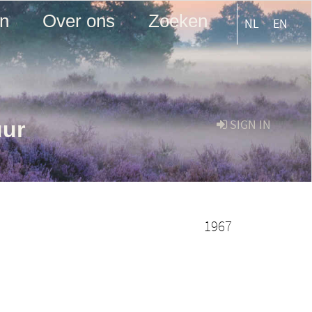
en
Over ons
Zoeken
NL
EN
uur
SIGN IN
1967