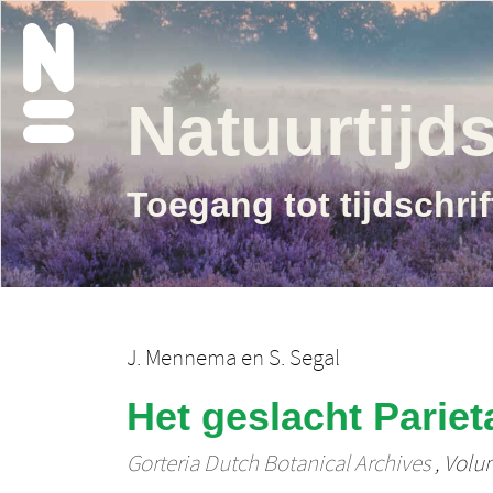
Natuurtijds
Toegang tot tijdschri
J. Mennema
en
S. Segal
Het geslacht Parieta
Gorteria Dutch Botanical Archives
, Volum