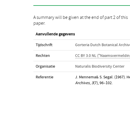
A summary will be given at the end of part 2 of this
paper.
Aanvullende gegevens
Tijdschrift
Gorteria Dutch Botanical Archiv
Rechten
CC BY 3.0 NL ("Naamsvermeldin
Organisatie
Naturalis Biodiversity Center
Referentie
J. Mennema& S. Segal. (1967). He
Archives
,
3
(7), 96–102.