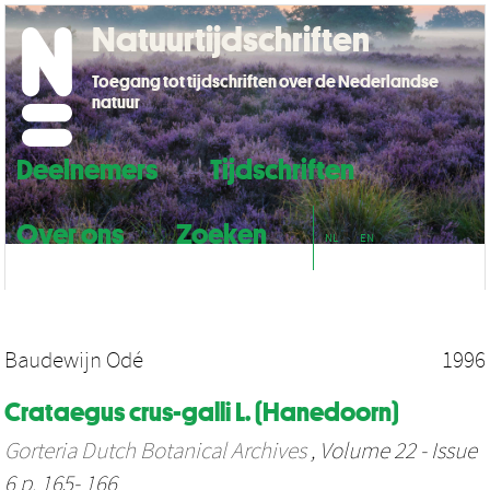
Natuurtijdschriften
Toegang tot tijdschriften over de Nederlandse
natuur
Deelnemers
Tijdschriften
Over ons
Zoeken
NL
EN
Baudewijn Odé
1996
Crataegus crus-galli L. (Hanedoorn)
Gorteria Dutch Botanical Archives
, Volume 22 - Issue
6 p. 165- 166