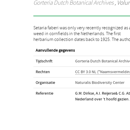
Gorteria Dutch Botanical Archives
, Volum
Setaria faberi was only very recently recognized as 
present a new identification key for the Dutch Setari
weed in cornfields in the Netherlands. The first
species, illustrated with SEM images of the spikelets of
herbarium collection dates back to 1925. The auth
Aanvullende gegevens
Tijdschrift
Gorteria Dutch Botanical Archiv
Rechten
CC BY 3.0 NL ("Naamsvermeldin
Organisatie
Naturalis Biodiversity Center
Referentie
G.M. Dirkse, A.I. Reijerse& C.G. 
Nederland over ’t hoofd gezien