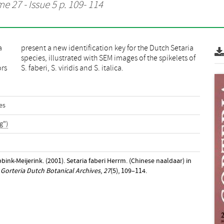
e 27 - Issue 5 p. 109- 114
a
a
ors
S. faberi, S. viridis and S. italica.
es
g")
Abbink-Meijerink. (2001). Setaria faberi Herrm. (Chinese naaldaar) in
.
Gorteria Dutch Botanical Archives
,
27
(5), 109–114.