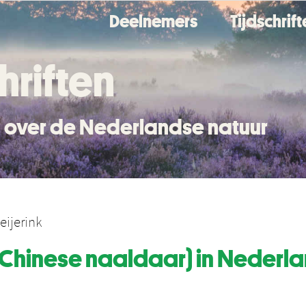
Deelnemers
Tijdschrif
hriften
en over de Nederlandse natuur
eijerink
(Chinese naaldaar) in Nederla