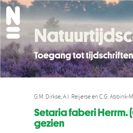
Natuurtijdsc
Toegang tot tijdschrift
G.M. Dirkse
,
A.I. Reijerse
en
C.G. Abbink-M
Setaria faberi Herrm. 
gezien