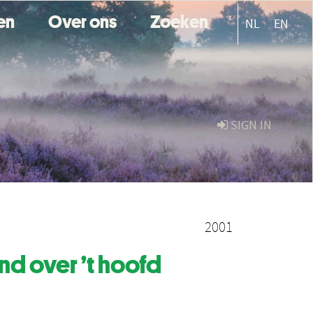
ten
Over ons
Zoeken
NL
EN
SIGN IN
2001
nd over ’t hoofd