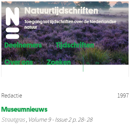
Natuurtijdschriften
Toegang tot tijdschriften over de Nederlandse
natuur
Deelnemers
Tijdschriften
Over ons
Zoeken
NL
EN
Redactie
1997
Museumnieuws
Straatgras
, Volume 9 - Issue 2 p. 28- 28