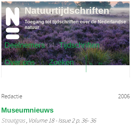
Natuurtijdschriften
Toegang tot tijdschriften over de Nederlandse
natuur
Deelnemers
Tijdschriften
Over ons
Zoeken
NL
EN
Redactie
2006
Museumnieuws
Straatgras
, Volume 18 - Issue 2 p. 36- 36