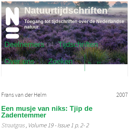
Natuurtijdschriften
Toegang tot tijdschriften over de Nederlandse
natuur
Deelnemers
Tijdschriften
Over ons
Zoeken
NL
EN
Frans van der Helm
2007
Een musje van niks: Tjip de
Zadentemmer
Straatgras
, Volume 19 - Issue 1 p. 2- 2