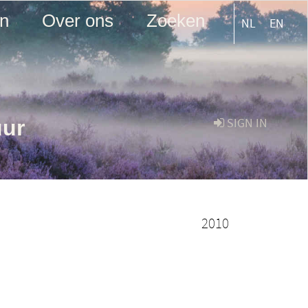
en
Over ons
Zoeken
NL
EN
uur
SIGN IN
2010