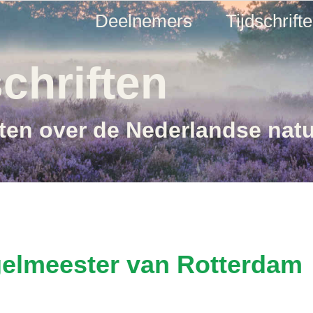
Deelnemers
Tijdschrift
chriften
ften over de Nederlandse nat
gelmeester van Rotterdam