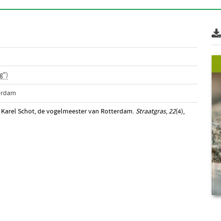
g")
erdam
 Karel Schot, de vogelmeester van Rotterdam.
Straatgras
,
22
(4),