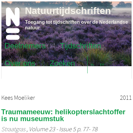
Natuurtijdschriften
Toegang tot tijdschriften over de Nederlandse
natuur
Deelnemers
Tijdschriften
Over ons
Zoeken
NL
EN
Kees Moeliker
2011
Traumameeuw: helikopterslachtoffer
is nu museumstuk
Straatgras
, Volume 23 - Issue 5 p. 77- 78