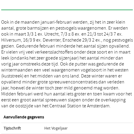
Ook in de maanden januari-februari werden, zij het in zeer klein
aantal, grote barmsijzen en pestvogels waargenomen. Er werden
ook in maart 3/3 1 ex. Utrecht, 7/3 ± 8 ex. en 21/3 tot 24/3 7 ex.
Hilversum, 16/3 9 ex. Deventer, Enschede 29/3 2 ex., nog pestvogels
gezien. Gedurende februari minderde het aantal sijzen opvallend.
Er vielen vrij veel verkeersslachtoffers onder deze soort en in maart
leek (ondanks het zeer goede sijzenjaar) het aantal minder dan
vorig jaar omstreeks deze tijd. Ook de putter was gedurende de
wintermaanden een veel waargenomen vogelsoort in het westen
(kuststreek) en het midden van ons land. Deze winter waren er
opvallend minder grote spreeuwenconcentraties dan verleden
jaar, hoewel de winter toch zeer mild genoemd mag worden.
Midden februari werd hun aantal iets groter en toen kwam voor het
eerst een groot aantal spreeuwen slapen onder de overkapping
van de oostzijde van het Centraal Station te Amsterdam.
Aanvullende gegevens
Tijdschrift
Het Vogeljaar