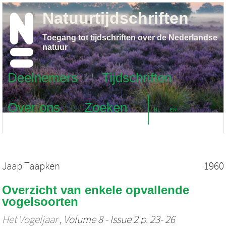
Natuurtijdschriften
Toegang tot tijdschriften over de Nederlandse
natuur
Deelnemers
Tijdschriften
Over ons
Zoeken
NL
EN
Jaap Taapken
1960
Overzicht van enkele opvallende
vogelsoorten
Het Vogeljaar
, Volume 8 - Issue 2 p. 23- 26