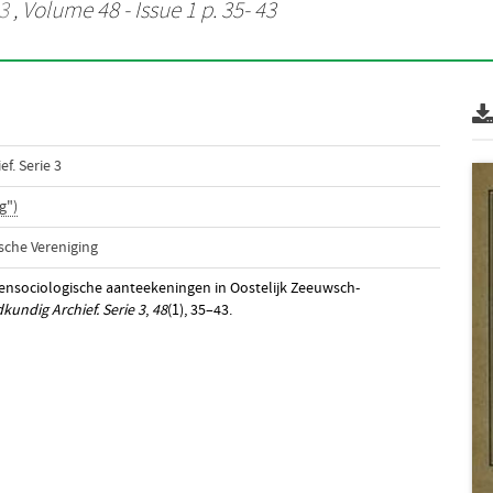
3
, Volume 48 - Issue 1 p. 35- 43
f. Serie 3
g")
sche Vereniging
lantensociologische aanteekeningen in Oostelijk Zeeuwsch-
undig Archief. Serie 3
,
48
(1), 35–43.