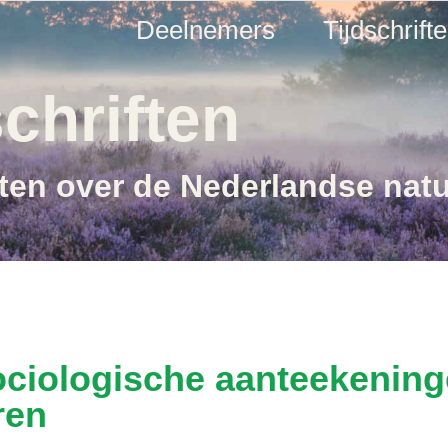
Deelnemers
Tijdschrift
chriften
ften over de Nederlandse nat
ociologische aanteekeninge
ren