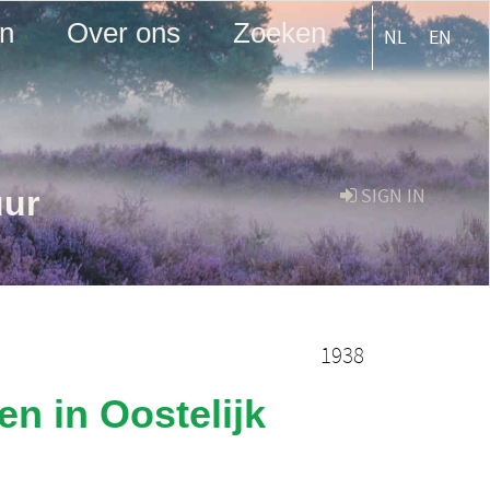
en
Over ons
Zoeken
NL
EN
uur
SIGN IN
1938
n in Oostelijk