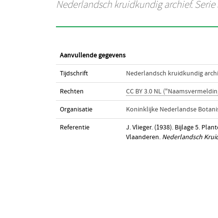
Nederlandsch kruidkundig archief. Serie 
Aanvullende gegevens
Tijdschrift
Nederlandsch kruidkundig archie
Rechten
CC BY 3.0 NL ("Naamsvermeldin
Organisatie
Koninklijke Nederlandse Botani
Referentie
J. Vlieger. (1938). Bijlage 5. P
Vlaanderen.
Nederlandsch Kruidk