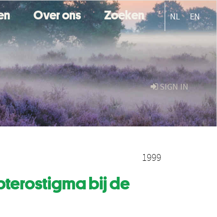
ten
Over ons
Zoeken
NL
EN
SIGN IN
1999
terostigma bij de