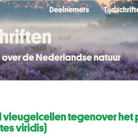
Deelnemers
Tijdschrif
hriften
en over de Nederlandse natuur
vleugelcellen tegenover het p
es viridis)