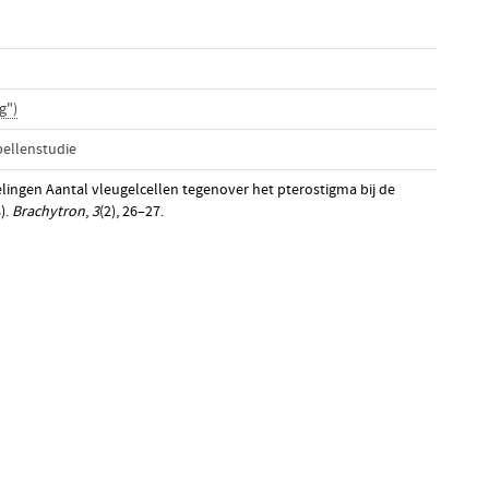
g")
bellenstudie
lingen Aantal vleugelcellen tegenover het pterostigma bij de
).
Brachytron
,
3
(2), 26–27.