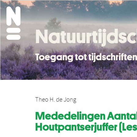
Natuurtijdsc
Toegang tot tijdschrift
Theo H. de Jong
Mededelingen Aantal 
Houtpantserjuffer (Lest