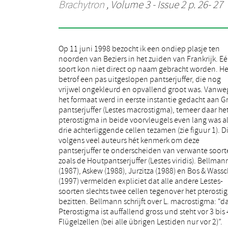
Brachytron
, Volume 3 - Issue 2 p. 26- 27
Op 11 juni 1998 bezocht ik een ondiep plasje ten
Volgens Jurzitza is de soort “sicher an das grosse,
noorden van Beziers in het zuiden van Frankrijk. E
schwarze Flügelmal (es steht über 3 Zeilen) 
soort kon niet direct op naam gebracht worden. He
erkennen”. Jödicke (1997) noemt bij L. viridis he
betrof een pas uitgeslopen pantserjuffer, die nog
aantal cellen tegenover het pterostigma niet. Wel
vrijwel ongekleurd en opvallend groot was. Vanwe
worden zowel voor- als achtervleugel afgedeeld m
het formaat werd in eerste instantie gedacht aan G
drie cellen! Bij zijn bespreking van L. macrost
pantserjuffer (Lestes macrostigma), temeer daar he
wordt het grote pterostigma (zo groot als drie tot vie
pterostigma in beide voorvleugels even lang was a
achterliggende cellen), wel als opvallend, maar niet a
drie achterliggende cellen tezamen (zie figuur 1). Di
onderscheidend kenmerk genoemd. Bij nad
volgens veel auteurs hét kenmerk om deze
beschouwing bleek het gevangen dier toch L. viridis te
pantserjuffer te onderscheiden van verwante soort
betreffen. Het uitlopertje aan de tekening op 
zoals de Houtpantserjuffer (Lestes viridis). Bellman
borststuk en de aanwezigheid in de achtervleugels va
(1987), Askew (1988), Jurzitza (1988) en Bos & Wassc
slechts twee cellen tegenover het pterostigma de
(1997) vermelden expliciet dat alle andere Lestes-
mij aldus besluiten. Toch was mijn interesse gewekt.
soorten slechts twee cellen tegenover het pterosti
Was dit nu één van de uitzonderingen op de regel?
bezitten. Bellmann schrijft over L. macrostigma: “d
is er nooit goed naar dit kenmerk gekeken en schrev
Pterostigma ist auffallend gross und steht vor 3 bis 
de auteurs, zoals wel vaker geschiedt, elkaar gewoo
Flügelzellen (bei alle übrigen Lestiden nur vor 2)”.