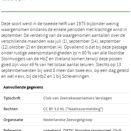
Deze soort werd in de tweede helft uan 1975 bijzonder weinig
waargenomen ondanks de enkele perioden met krachtige wind in
september. De verdeling van de waargenomen aantallen over de
verschillende maanden was juli (1), september (14), september
(12),oktober (2) en december.(4). Opvallend is dat bij deze passage
onder rustige weersomstandigheden zo’n 80 % van alle Noordse
Stormvogels van de HbZ en Vlieland komen,terwijl deze posten
goed zijn voor 49 % van het totaal aantal teluren. Slechts op 13
septemberwerden bij west 8 meer dan twee exx, op een dag geteld
en wel 4 exx, bij de HbZ en 1 bij Scheveningen.
Aanvullende gegevens
Tijdschrift
Club van Zeetrekwaarnemers Verslagen
Rechten
CC BY 3.0 NL ("Naamsvermelding")
Organisatie
Nederlandse Zeevogelgroep
Referentie
onbekend. (1975). Noordse stormvogel.
Club