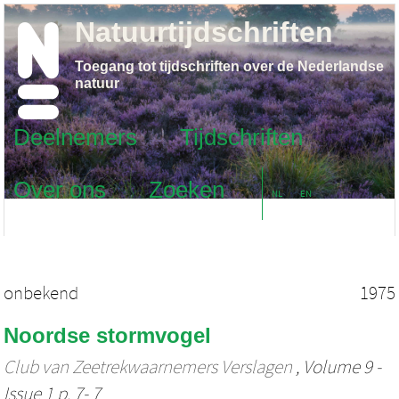
Natuurtijdschriften
Toegang tot tijdschriften over de Nederlandse
natuur
Deelnemers
Tijdschriften
Over ons
Zoeken
NL
EN
onbekend
1975
Noordse stormvogel
Club van Zeetrekwaarnemers Verslagen
, Volume 9 -
Issue 1 p. 7- 7