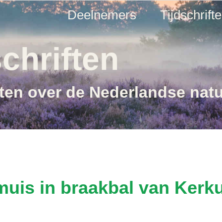
Deelnemers
Tijdschrift
chriften
ften over de Nederlandse nat
muis in braakbal van Kerku