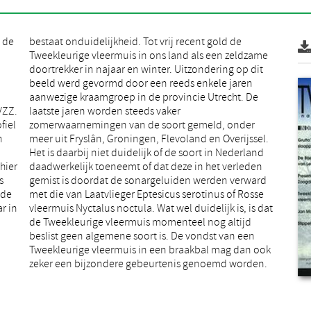
n de
 de
VZZ.
ker
fiel
der
n
.
hier
eden
s
d
 de
sse
r in
 dat
zeker een bijzondere gebeurtenis genoemd worden.