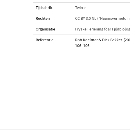
Tijdschrift
Twirre
Rechten
CC BY 3.0 NL ("Naamsvermeldin
Organisatie
Fryske Feriening foar Fjildbiolo
Referentie
Rob Koelman& Dick Bekker. (200
106–106.