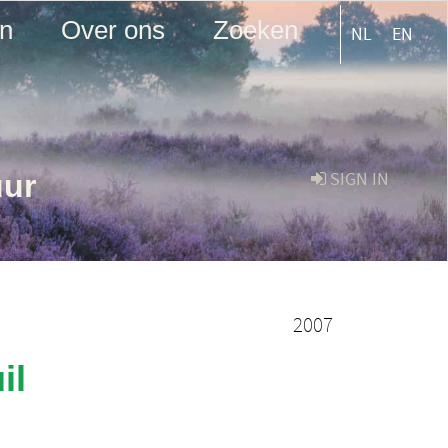
en
Over ons
Zoeken
NL
EN
uur
SIGN IN
2007
il