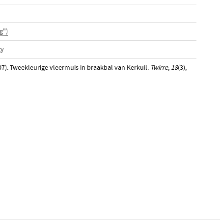
g")
gy
7). Tweekleurige vleermuis in braakbal van Kerkuil.
Twirre
,
18
(3),