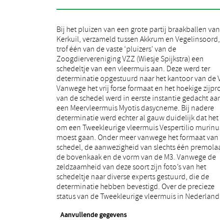
Bij het pluizen van een grote partij braakballen va
bestaat onduidelijkheid. Tot vrij recent gold
Kerkuil, verzameld tussen Akkrum en Vegelinsoord,
Tweekleurige vleermuis in ons land als een zeldzame
trof één van de vaste ‘pluizers’ van de
doortrekker in najaar en winter. Uitzondering op dit
Zoogdiervereniging VZZ (Wiesje Spijkstra) een
beeld werd gevormd door een reeds enkele jaren
schedeltje van een vleermuis aan. Deze werd ter
aanwezige kraamgroep in de provincie Utrecht. De
determinatie opgestuurd naar het kantoor van de 
laatste jaren worden steeds va
Vanwege het vrij forse formaat en het hoekige zijpro
zomerwaarnemingen van de soort gemeld, on
van de schedel werd in eerste instantie gedacht aa
meer uit Fryslân, Groningen, Flevoland en Overijssel
een Meervleermuis Myotis dasycneme. Bij nadere
Het is daarbij niet duidelijk of de soort in Nederland
determinatie werd echter al gauw duidelijk dat het 
daadwerkelijk toeneemt of dat deze in het verl
om een Tweekleurige vleermuis Vespertilio murinu
gemist is doordat de sonargeluiden werden verwar
moest gaan. Onder meer vanwege het formaat van
met die van Laatvlieger Eptesicus serotinus of Ro
schedel, de aanwezigheid van slechts één premolaa
vleermuis Nyctalus noctula. Wat wel duidelijk is, is
de bovenkaak en de vorm van de M3. Vanwege de
de Tweekleurige vleermuis momenteel nog altijd
zeldzaamheid van deze soort zijn foto’s van het
beslist geen algemene soort is. De vondst van een
schedeltje naar diverse experts gestuurd, die de
Tweekleurige vleermuis in een braakbal mag dan ook
determinatie hebben bevestigd. Over de precieze
status van de Tweekleurige vleermuis in Nederland
Aanvullende gegevens