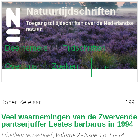
Natuurtijdschriften
Toegang tot tijdschriften over de Nederlandse
natuur
Deelnemers
Tijdschriften
Over ons
Zoeken
NL
EN
Robert Ketelaar
1994
Veel waarnemingen van de Zwervende
pantserjuffer Lestes barbarus in 1994
Libellennieuwsbrief
, Volume 2 - Issue 4 p. 11- 14