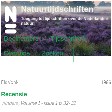
Natuurtijdschriften
Toegang tot tijdschriften over de Nederlandse
natuur
Deelnemers
Tijdschriften
Over ons
Zoeken
NL
EN
Els Vonk
1986
Recensie
Vlinders
, Volume 1 - Issue 1 p. 32- 32