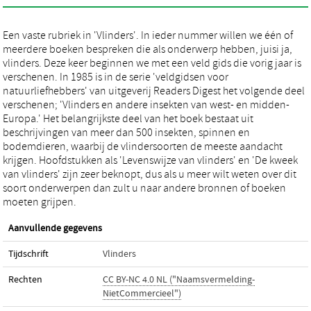
Een vaste rubriek in 'Vlinders'. In ieder nummer willen we één of
meerdere boeken bespreken die als onderwerp hebben, juisi ja,
vlinders. Deze keer beginnen we met een veld gids die vorig jaar is
verschenen. In 1985 is in de serie 'veldgidsen voor
natuurliefhebbers' van uitgeverij Readers Digest het volgende deel
verschenen; 'Vlinders en andere insekten van west- en midden-
Europa.' Het belangrijkste deel van het boek bestaat uit
beschrijvingen van meer dan 500 insekten, spinnen en
bodemdieren, waarbij de vlindersoorten de meeste aandacht
krijgen. Hoofdstukken als 'Levenswijze van vlinders' en 'De kweek
van vlinders' zijn zeer beknopt, dus als u meer wilt weten over dit
soort onderwerpen dan zult u naar andere bronnen of boeken
moeten grijpen.
Aanvullende gegevens
Tijdschrift
Vlinders
Rechten
CC BY-NC 4.0 NL ("Naamsvermelding-
NietCommercieel")